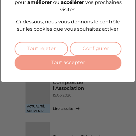
pour
améliorer
ou
accélérer
vos prochaines
visites.
Daniel Poncelet
Ci-dessous, nous vous donnons le contrôle
Rhéto 1976
sur les cookies que vous souhaitez activer.
Président des Anciennes & Anciens
Tout rejeter
Configurer
Tout accepter
Comptes de
l'Association
15.06.2026
ACTUALITÉ,
Lire la suite
SOUVENIR